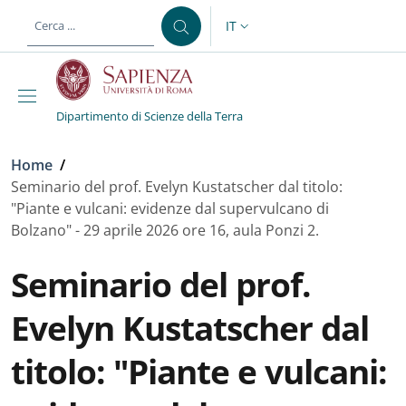
Salta al contenuto principale
Skip to footer content
IT
SELETTORE LINGUA: CURREN
Dipartimento di Scienze della Terra
Briciole di pane
Home
/
Seminario del prof. Evelyn Kustatscher dal titolo:
"Piante e vulcani: evidenze dal supervulcano di
Bolzano" - 29 aprile 2026 ore 16, aula Ponzi 2.
Seminario del prof.
Evelyn Kustatscher dal
titolo: "Piante e vulcani: