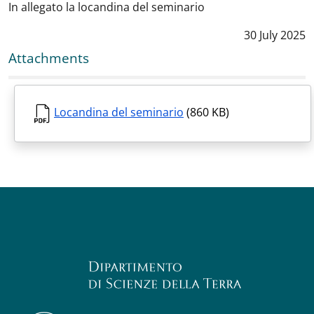
In allegato la locandina del seminario
Data notizia
30 July 2025
Attachments
Locandina del seminario
(860 KB)