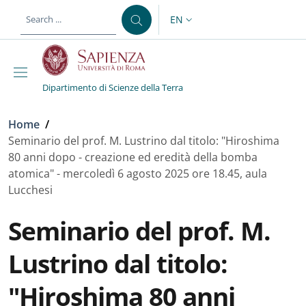
Skip to main content
Skip to footer content
EN
LANGUAGE SWITCHER: CURR
Dipartimento di Scienze della Terra
Breadcrumb
Home
/
Seminario del prof. M. Lustrino dal titolo: "Hiroshima
80 anni dopo - creazione ed eredità della bomba
atomica" - mercoledì 6 agosto 2025 ore 18.45, aula
Lucchesi
Seminario del prof. M.
Lustrino dal titolo:
"Hiroshima 80 anni