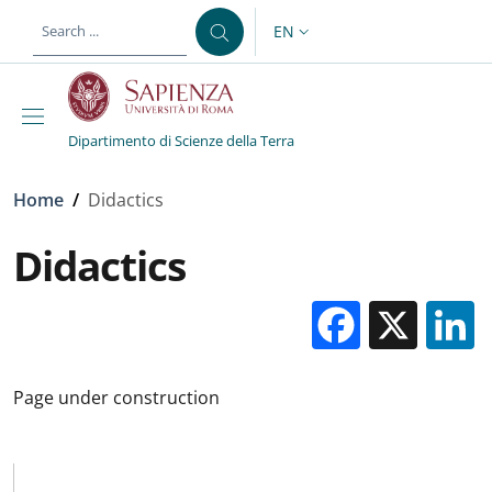
Skip to main content
Skip to footer content
EN
LANGUAGE SWITCHER: CURR
Dipartimento di Scienze della Terra
Breadcrumb
Home
/
Didactics
Didactics
Facebo
X
Page under construction