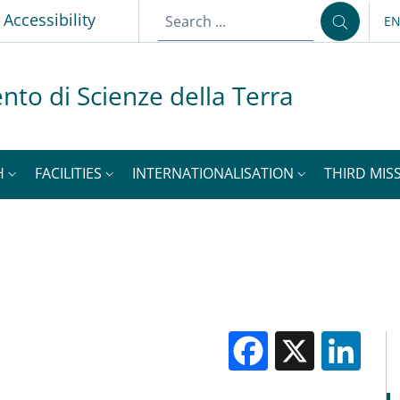
p
Accessibility
E
LA
nto di Scienze della Terra
H
FACILITIES
INTERNATIONALISATION
THIRD MISS
Facebook
X
Li
M