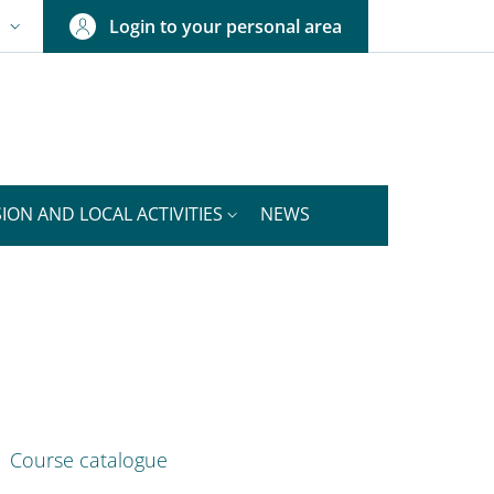
Login to your personal area
N
NGUAGE SWITCHER: CURRENT LANGUAGE
ION AND LOCAL ACTIVITIES
NEWS
nkedIn
ENU CEV SECOND NAVIGATION
Course catalogue