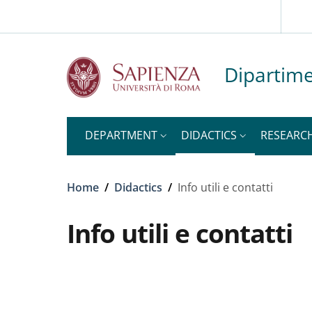
Slim to
Skip to main content
Skip to footer content
Dipartime
DEPARTMENT
DIDACTICS
RESEARC
Breadcrumb
Home
/
Didactics
/
Info utili e contatti
Info utili e contatti