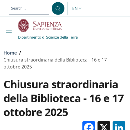
Skip to main content
Skip to footer content
EN
LANGUAGE SWITCHER: CURR
Dipartimento di Scienze della Terra
Breadcrumb
Home
/
Chiusura straordinaria della Biblioteca - 16 e 17
ottobre 2025
Chiusura straordinaria
della Biblioteca - 16 e 17
ottobre 2025
Facebo
X