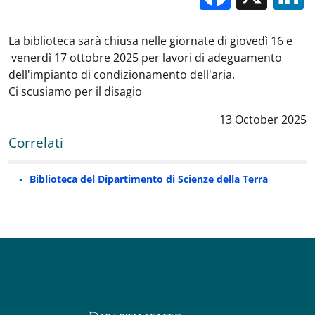
La biblioteca sarà chiusa nelle giornate di giovedì 16 e
venerdì 17 ottobre 2025 per lavori di adeguamento
dell'impianto di condizionamento dell'aria.
Ci scusiamo per il disagio
Data notizia
:
13 October 2025
Correlati
Biblioteca del Dipartimento di Scienze della Terra