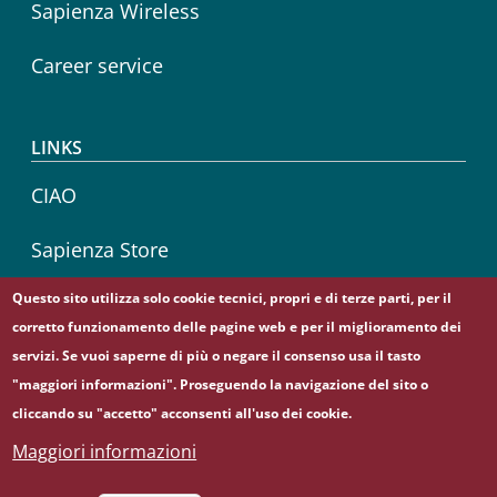
Sapienza Wireless
Career service
LINKS
CIAO
Sapienza Store
Questo sito utilizza solo cookie tecnici, propri e di terze parti, per il
corretto funzionamento delle pagine web e per il miglioramento dei
Follow us on
servizi. Se vuoi saperne di più o negare il consenso usa il tasto
Facebook
Instagram
YouTube
"maggiori informazioni". Proseguendo la navigazione del sito o
cliccando su "accetto" acconsenti all'uso dei cookie.
Maggiori informazioni
© Sapienza Università di Roma - Piazzale Aldo Moro 5,
00185 Roma - (+39) 06 49911 - C.F.: 80209930587 - P. Iva: