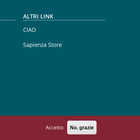
ALTRI LINK
CIAO
Sapienza Store
Seguici su
Facebook
Instagram
YouTube
Accetto
No, grazie