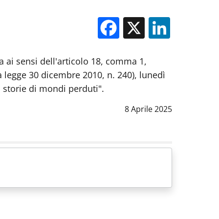
Facebook
X
Linked
a ai sensi dell'articolo 18, comma 1,
a legge 30 dicembre 2010, n. 240), lunedì
 storie di mondi perduti".
Data notizia
:
8 Aprile 2025