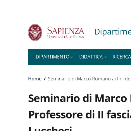
Slim to
Salta al contenuto principale
Skip to footer content
Dipartime
DIPARTIMENTO
DIDATTICA
RICERCA
Briciole di pane
Home
/
Seminario di Marco Romano ai fini dell
Seminario di Marco R
Professore di II fasc
Lucchesi