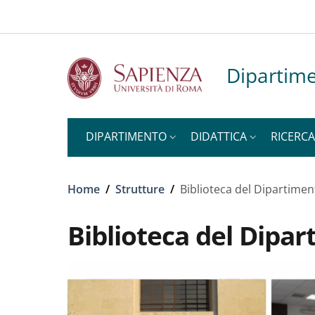
Slim to
Salta al contenuto principale
Skip to footer content
Dipartime
DIPARTIMENTO
DIDATTICA
RICERCA
Briciole di pane
Home
/
Strutture
/
Biblioteca del Dipartimen
Biblioteca del Dipar