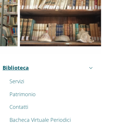
nkedIn
ENU CEV SECOND NAVIGATION
Biblioteca
Attivo
Servizi
Patrimonio
Contatti
Bacheca Virtuale Periodici