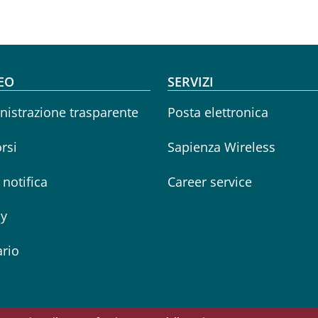
oter menu
EO
SERVIZI
istrazione trasparente
Posta elettronica
rsi
Sapienza Wireless
i notifica
Career service
cy
rio