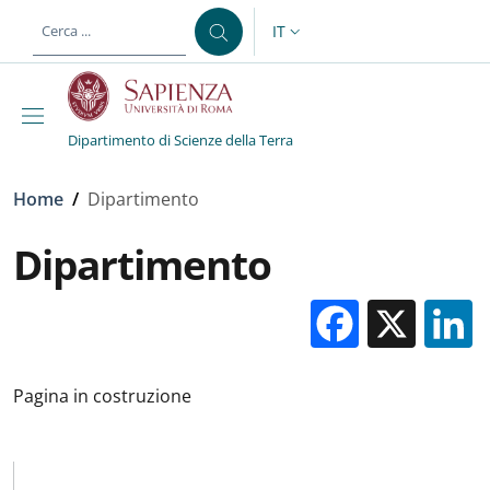
Salta al contenuto principale
Skip to footer content
IT
SELETTORE LINGUA: CURREN
Dipartimento di Scienze della Terra
Briciole di pane
Home
/
Dipartimento
Dipartimento
Facebo
X
Pagina in costruzione