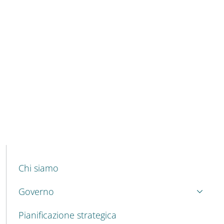
MENU CEV SECOND NAVIGATION
Chi siamo
Governo
Pianificazione strategica