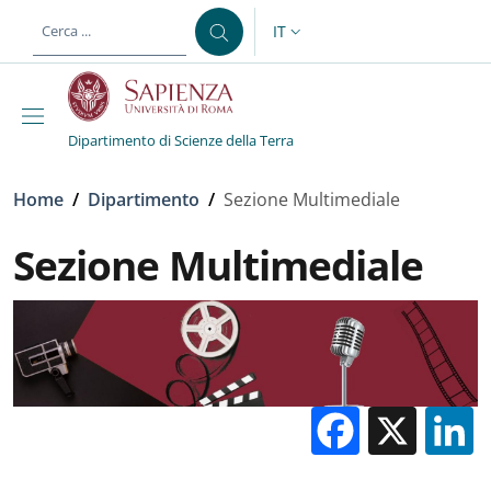
Salta al contenuto principale
Skip to footer content
IT
SELETTORE LINGUA: CURREN
Dipartimento di Scienze della Terra
Briciole di pane
Home
/
Dipartimento
/
Sezione Multimediale
Sezione Multimediale
Facebo
X