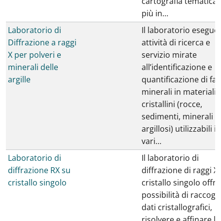
cartografia tematica 
più in…
Laboratorio di
Il laboratorio esegue
Diffrazione a raggi
attività di ricerca e
X per polveri e
servizio mirate
minerali delle
all’identificazione e
argille
quantificazione di fas
minerali in materiali
cristallini (rocce,
sedimenti, minerali
argillosi) utilizzabili in
vari…
Laboratorio di
Il laboratorio di
diffrazione RX su
diffrazione di raggi X
cristallo singolo
cristallo singolo offre
possibilità di raccogl
dati cristallografici,
risolvere e affinare la