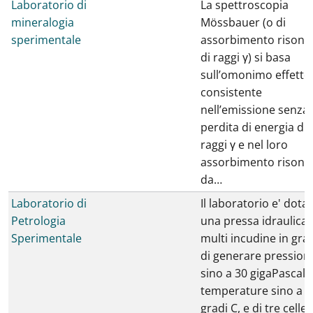
Laboratorio di
La spettroscopia
mineralogia
Mössbauer (o di
sperimentale
assorbimento risona
di raggi γ) si basa
sull’omonimo effetto
consistente
nell’emissione senza
perdita di energia di
raggi γ e nel loro
assorbimento risona
da…
Laboratorio di
Il laboratorio e' dotat
Petrologia
una pressa idraulica
Sperimentale
multi incudine in gra
di generare pressioni
sino a 30 gigaPascal 
temperature sino a 
gradi C, e di tre celle