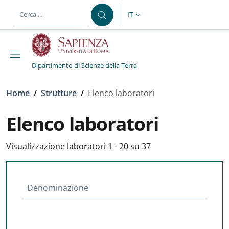
Salta al contenuto principale
Skip to footer content
IT
SELETTORE LINGUA: CURREN
Dipartimento di Scienze della Terra
Briciole di pane
Home
/
Strutture
/
Elenco laboratori
Elenco laboratori
Visualizzazione laboratori 1 - 20 su 37
Denominazione