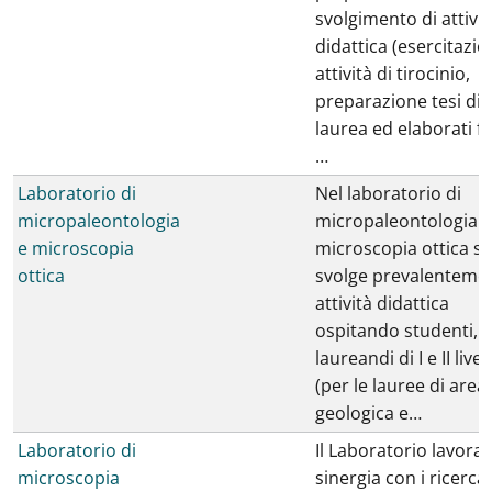
svolgimento di attivit
didattica (esercitazion
attività di tirocinio,
preparazione tesi di
laurea ed elaborati fin
…
Laboratorio di
Nel laboratorio di
micropaleontologia
micropaleontologia e
e microscopia
microscopia ottica si
ottica
svolge prevalenteme
attività didattica
ospitando studenti,
laureandi di I e II livel
(per le lauree di area
geologica e…
Laboratorio di
Il Laboratorio lavora 
microscopia
sinergia con i ricerca