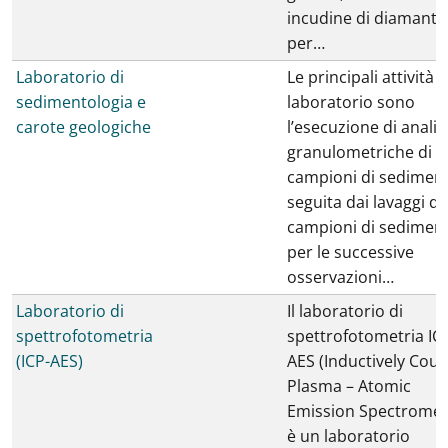
incudine di diamante
per…
Laboratorio di
Le principali attività d
sedimentologia e
laboratorio sono
carote geologiche
l’esecuzione di analis
granulometriche di
campioni di sediment
seguita dai lavaggi di
campioni di sedimen
per le successive
osservazioni…
Laboratorio di
Il laboratorio di
spettrofotometria
spettrofotometria IC
(ICP-AES)
AES (Inductively Cou
Plasma – Atomic
Emission Spectromet
è un laboratorio