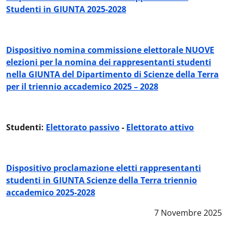
Studenti in GIUNTA 2025-2028
Dispositivo nomina commissione elettorale NUOVE
elezioni per la nomina dei rappresentanti studenti
nella GIUNTA del Dipartimento di Scienze della Terra
per il triennio accademico 2025 – 2028
Studenti:
Elettorato passivo
-
Elettorato attivo
Dispositivo proclamazione eletti rappresentanti
studenti in GIUNTA Scienze della Terra triennio
accademico 2025-2028
Data notizia
:
7 Novembre 2025