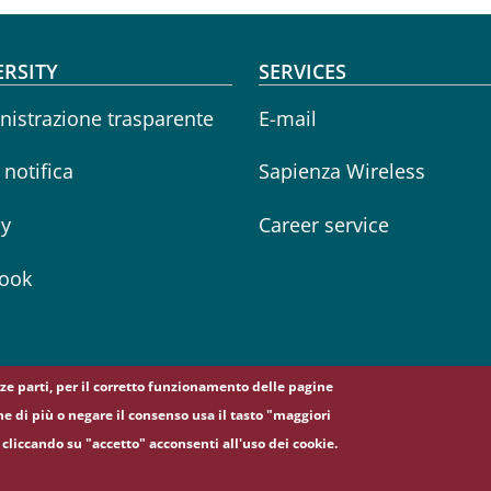
oter menu
ERSITY
SERVICES
istrazione trasparente
E-mail
i notifica
Sapienza Wireless
cy
Career service
ook
erze parti, per il corretto funzionamento delle pagine
ne di più o negare il consenso usa il tasto "maggiori
cliccando su "accetto" acconsenti all'uso dei cookie.
5, 00185 Roma - (+39) 06 49911 - C.F.: 80209930587 - P. Iva: 02133