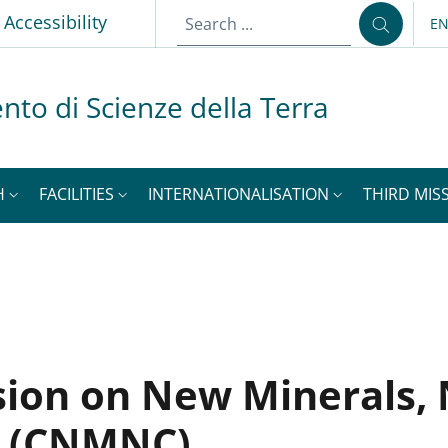
p
Accessibility
E
LA
nto di Scienze della Terra
H
FACILITIES
INTERNATIONALISATION
THIRD MISS
sion on New Minerals,
on (CNMNC)