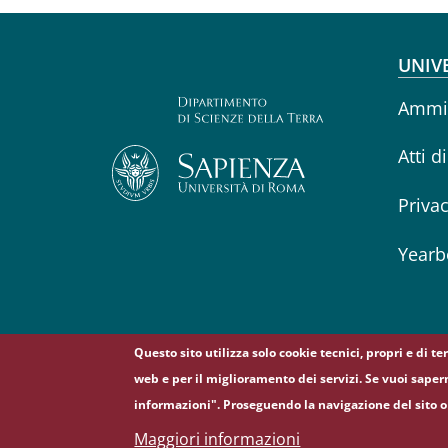
Fo
UNIV
Ammin
Atti d
Priva
Yearb
Questo sito utilizza solo cookie tecnici, propri e di t
web e per il miglioramento dei servizi. Se vuoi saper
informazioni". Proseguendo la navigazione del sito o 
© Sapienza Università di Roma - Piazzale Aldo Moro 
Maggiori informazioni