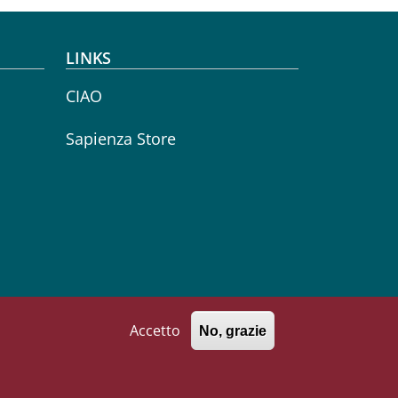
LINKS
CIAO
Sapienza Store
Follow us on
Facebook
Instagram
YouTube
Accetto
No, grazie
771002