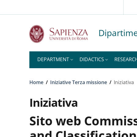
Slim to
Skip to main content
Skip to footer content
Dipartime
DEPARTMENT
DIDACTICS
RESEARC
Breadcrumb
Home
/
Iniziative Terza missione
/
Iniziativa
Iniziativa
Sito web Commis
and Classificati