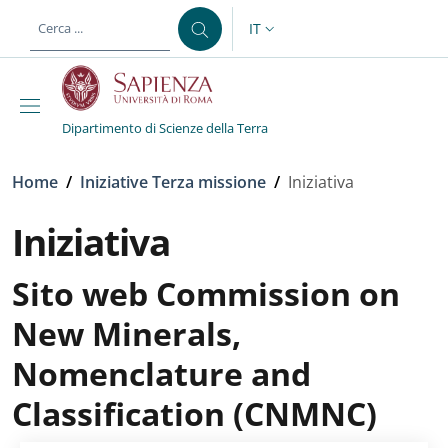
Salta al contenuto principale
Skip to footer content
IT
SELETTORE LINGUA: CURREN
Dipartimento di Scienze della Terra
Briciole di pane
Home
/
Iniziative Terza missione
/
Iniziativa
Iniziativa
Sito web Commission on
New Minerals,
Nomenclature and
Classification (CNMNC)