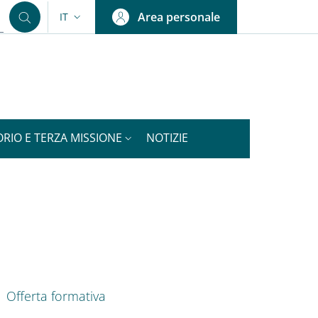
Area personale
IT
SELETTORE LINGUA: CURRENT LANGUAGE
ORIO E TERZA MISSIONE
NOTIZIE
nkedIn
ENU CEV SECOND NAVIGATION
Offerta formativa