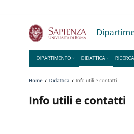
Slim to
Salta al contenuto principale
Skip to footer content
Dipartime
DIPARTIMENTO
DIDATTICA
RICERCA
Briciole di pane
Home
/
Didattica
/
Info utili e contatti
Info utili e contatti