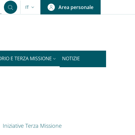
Area personale
IT
SELETTORE LINGUA: CURRENT LANGUAGE
ORIO E TERZA MISSIONE
NOTIZIE
nkedIn
ENU CEV SECOND NAVIGATION
Iniziative Terza Missione