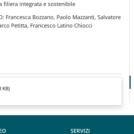
iliera integrata e sostenibile
Francesca Bozzano, Paolo Mazzanti, Salvatore
co Petitta, Francesco Latino Chiocci
8 KB)
oter menu
EO
SERVIZI