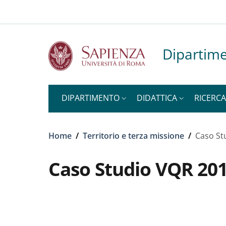
Slim to
Salta al contenuto principale
Skip to footer content
Dipartime
DIPARTIMENTO
DIDATTICA
RICERCA
Briciole di pane
Home
/
Territorio e terza missione
/
Caso St
Caso Studio VQR 20