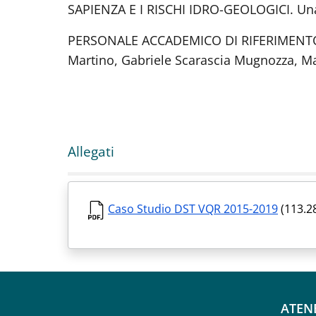
SAPIENZA E I RISCHI IDRO-GEOLOGICI. Una f
PERSONALE ACCADEMICO DI RIFERIMENTO: 
Martino, Gabriele Scarascia Mugnozza, Mar
Allegati
Caso Studio DST VQR 2015-2019
(113.2
Fo
ATEN