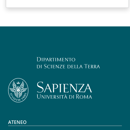
Footer menu
ATENEO