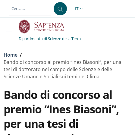
Salta al contenuto principale
Skip to footer content
IT
SELETTORE LINGUA: CURREN
Dipartimento di Scienze della Terra
Briciole di pane
Home
/
Bando di concorso al premio “Ines Biasoni”, per una
tesi di dottorato nel campo delle Scienze e delle
Scienze Umane e Sociali sui temi del Clima
Bando di concorso al
premio “Ines Biasoni”,
per una tesi di